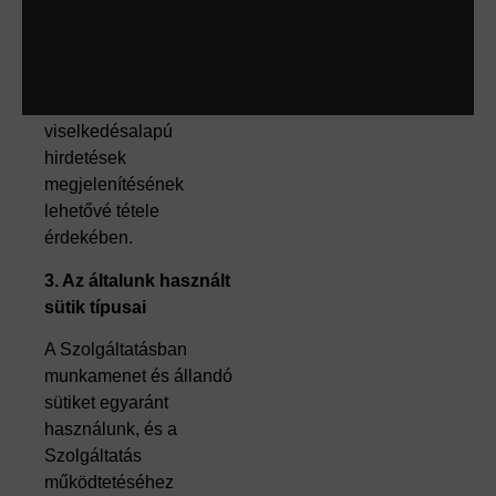
Az Ön preferenciáinak
tárolása
A hirdetések, köztük a
viselkedésalapú
hirdetések
megjelenítésének
lehetővé tétele
érdekében.
3. Az általunk használt
sütik típusai
A Szolgáltatásban
munkamenet és állandó
sütiket egyaránt
használunk, és a
Szolgáltatás
működtetéséhez