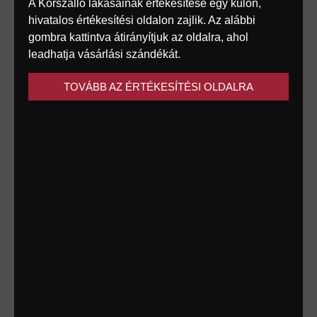
A Körszálló lakásainak értékesítése egy külön,
hivatalos értékesítési oldalon zajlik. Az alábbi
1. Mik azok a sütik
gombra kattintva átirányítjuk az oldalra, ahol
A sütik olyan kis
leadhatja vásárlási szándékát.
Kapcsolat
szövegdarabok,
amelyeket az Ön
sajto@korszallo.hu
TOVÁBB AZ ÉRTÉKESÍTÉSI OLDALRA
webböngészője küld az
Ön által meglátogatott
weboldalról. A cookie-
fájlt az Ön
webböngészője tárolja,
és lehetővé teszi a
Szolgáltatás vagy egy
harmadik fél számára,
hogy felismerje Önt, és
megkönnyítse a
következő látogatását,
valamint hasznosabbá
tegye a Szolgáltatást az